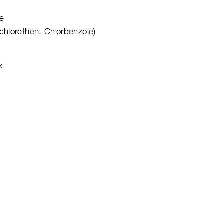
he
chlorethen, Chlorbenzole)
k
info@alwatec.ch
DATENSCHUTZ
DISCLAIMER