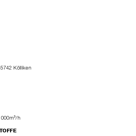
-5742 Kölliken
0‘000m³/h
TOFFE