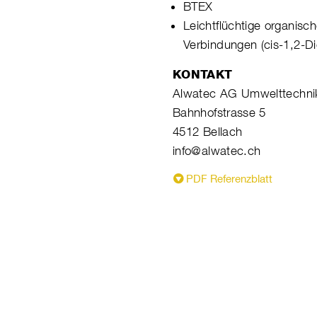
BTEX
Leichtflüchtige organisc
Verbindungen (cis-1,2-Di
KONTAKT
Alwatec AG Umwelttechni
Bahnhofstrasse 5
4512 Bellach
info@alwatec.ch
PDF Referenzblatt
 Umwelttechnik
Bahnhofstrasse 5
32 77
4512 Bellach