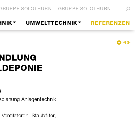
GRUPPE SOLOTHURN
GRUPPE SOLOTHURN
HNIK
UMWELTTECHNIK
REFERENZEN
PDF
NDLUNG
DEPONIE
B
planung Anlagentechnik
 Ventilatoren, Staubfilter,