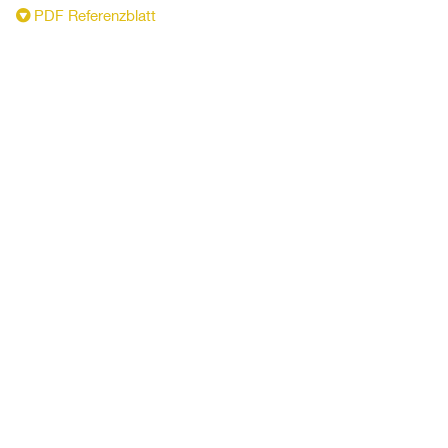
PDF Referenzblatt
Alwatec AG Haustechnik