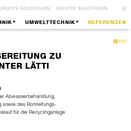
GRUPPE SOLOTHURN
GRUPPE SOLOTHURN
HNIK
UMWELTTECHNIK
REFERENZEN
PDF
EREITUNG ZU
NTER LÄTTI
B
der Abwasserbehandlung,
 sowie des Rohrleitungs-
slauf für die Recyclinganlage