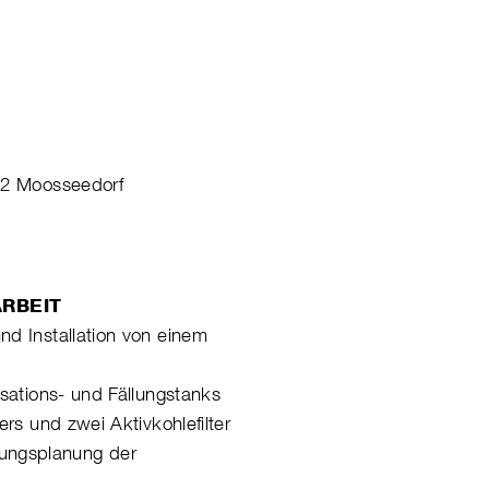
02 Moosseedorf
RBEIT
und Installation von einem
lisations- und Fällungstanks
ters und zwei Aktivkohlefilter
ungsplanung der