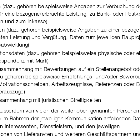
 (dazu gehören beispiels­weise Angaben zur Verbuchung d
ür eine bezogene/erbrachte Leis­tung, zu Bank- oder Post­k
gen und zum Inkasso)
en (dazu gehören beispiels­weise Angaben zu einer bezo­ge
ten Leis­tung und Ver­gü­tung, Daten zum jewei­li­gen Bau­pro
­ab­wick­lung)
onsdaten (dazu gehören bei­spiels­weise physi­sche oder ele
es­pon­denz mit Marti)
sammenhang mit Bewerbungen auf ein Stel­len­an­gebot od
azu gehören bei­spiels­weise Empfeh­lungs- und/oder Bewer­b
oti­va­tions­schreiben, Arbeitsz­eugnisse, Refe­ren­zen oder B
er­aus­züge)
ammenhang mit juris­ti­schen Strei­tig­kei­ten
usserdem von vielen der weiter oben genann­ten Per­so­nen 
im Rahmen der jewei­li­gen Kom­mun­i­ka­tion anfal­len­den Da
Interes­senten, Dienst­leis­tern, und den jewei­li­gen
nen von Liefe­ran­vten und weiteren Geschäftspartnern un