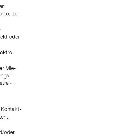
er
onto, zu
­
jekt oder
k­tro­
er Mie­
ungs­
etrei­
Kon­takt­
ten.
d/oder