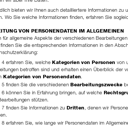
fen wir aber Ihre Daten.
lich bieten wir Ihnen auch detail­lier­tere Infor­ma­tio­nen zu 
en. Wo Sie welche Infor­ma­tio­nen finden, erfah­ren Sie soglei
EITUNG VON PERSONENDATEN IM ALL­GE­MEINEN
 für allgemeine Aspekte der verschie­denen Bear­bei­tun­gen
n, finden Sie die ent­spre­chenden Infor­ma­tionen in den Absc
­schutz­er­klä­rung:
t 4 erfahren Sie, welche
Kategorien von Personen
von 
bei­tun­gen betroffen sind und erhalten einen Über­blick der 
en
Kategorien von Per­so­nen­daten
.
t 5 finden Sie die verschiedenen
Bearbeitungszwecke
be
t 6 können Sie in Erfahrung bringen, auf welche
Rechtsgr
Bear­bei­tun­gen stützen.
t 7 finden Sie Informationen zu
Dritten
, denen wir Person
en.
 8 erfahren Sie, wie lange wir Per­so­nen­daten im All­ge­mei