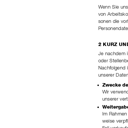
Wenn Sie uns 
von Arbeits­ko
sonen die vor­
Per­so­nen­da
2 KURZ UN
Je nachdem in
oder Stel­len­
Nachfolgend i
unse­rer Daten­
Zwecke de
Wir verwend
unserer ver­t
Weitergabe
Im Rahmen un
weise ver­pf