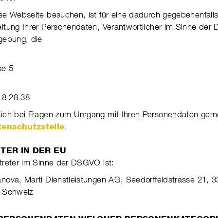
e Webseite besuchen, ist für eine dadurch gege­be­nen­falls 
­tung Ihrer Per­so­nen­daten, Ver­ant­wort­li­cher im Sinne der
­gebung, die
se 5
18 28 38
ch bei Fragen zum Umgang mit Ihren Per­so­nen­daten gern
tenschutzstelle
.
ETER IN DER EU
treter im Sinne der DSGVO ist:
ova, Marti Dienstleistungen AG, Seedorffeld­strasse 21, 
 Schweiz