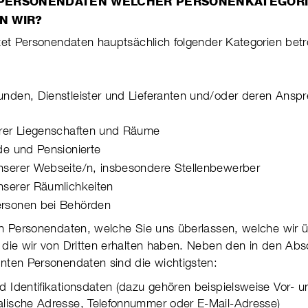
 PERSONENDATEN WELCHER PERSONENKATEGOR
N WIR?
et Personendaten haupt­säch­lich fol­gen­der Kate­gorien betro
nden, Dienstleister und Lieferan­ten und/oder deren Anspre
rer Liegen­schaften und Räume
de und Pensionierte
serer Webseite/n, insbeson­dere Stel­len­be­werber
serer Räumlich­keiten
rsonen bei Behörden
n Personendaten, welche Sie uns überlassen, welche wir ü
die wir von Drit­ten erhal­ten haben. Neben den in den Abs
ten Per­so­nen­daten sind die wichtig­sten:
d Identifikationsdaten (dazu gehören bei­spiels­weise Vor- 
­lische Adresse, Tele­fon­num­mer oder E-Mail-Adresse)