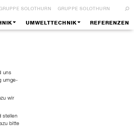
GRUPPE SOLOTHURN
GRUPPE SOLOTHURN
HNIK
UMWELTTECHNIK
REFERENZEN
d uns
ig umge­
ozu wir
 stellen
dazu bitte