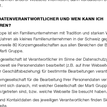
11.
 DATENVERANTWORTLICHER UND WEN KANN ICH
REN?
ppe ist ein Familien­unter­nehmen mit Tradition und starken
Jahren als kleines Fami­lien­un­ter­nehmen in der Schweiz ge
er­weile 80 Konzern­ge­sell­schaften aus allen Bereichen der 
Marti Gruppe.
esellschaft ist Verantwortlicher im Sinne der Daten­schutz­g
eit sie Per­so­nen­daten bear­beitet (z.B. auf ihrer Web­sei
r Geschäfts­be­ziehung) für bestimmte Bear­bei­tungen ver­ant­
gesellschaft für die Bearbeitung Ihrer Per­so­nen­daten ver­
timmt sich danach, mit welcher Gesell­schaft der Marti Grupp
n/getre­ten sind, bzw. welche Web­seite Sie besucht haben
und Kontaktdaten des jeweiligen Ver­ant­wort­li­chen finden Si
eite.