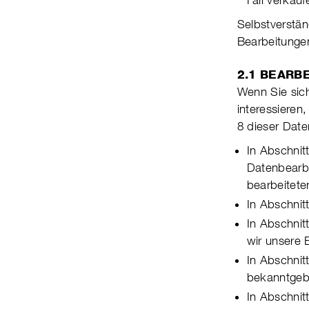
Fall ver­kau
Selbstverständ
Bear­bei­tun­g
2.1 BEARB
Wenn Sie sich
inte­res­siere
8 dieser Daten
In Abschnit
Daten­be­ar­
bear­bei­tet
In Abschnit
In Abschnit
wir unse­re 
In Abschnit
bekanntgeb
In Abschnitt