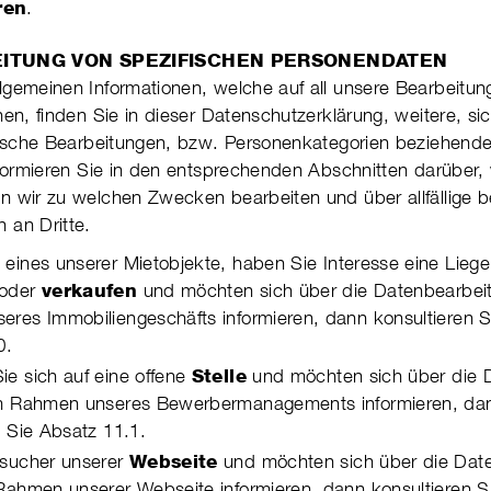
ren
.
EITUNG VON SPEZIFISCHEN PERSONENDATEN
gemeinen Informationen, welche auf all unsere Bear­bei­tun
­nen, finden Sie in dieser Daten­schutz­er­klä­rung, weitere, si
fi­sche Bear­bei­tun­gen, bzw. Per­so­nen­kate­gorien beziehende
nfor­mieren Sie in den ent­spre­chen­den Abschnit­ten darüber
ten wir zu wel­chen Zwecken bear­beiten und über all­fäl­lige 
n an Dritte.
 eines unserer Mietobjekte, haben Sie Inte­resse eine Liege
oder
verkaufen
und möchten sich über die Daten­be­ar­bei­
es Immo­bi­lien­geschäfts infor­mieren, dann kon­sul­tieren S
10.
e sich auf eine offene
Stelle
und möchten sich über die D
 im Rahmen unseres Bewer­ber­ma­na­ge­ments informieren, da
n Sie Absatz 11.1.
esucher unserer
Webseite
und möchten sich über die Daten
Rahmen unserer Web­seite infor­mie­ren, dann kon­sul­tie­ren S