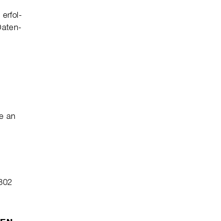
erfol­
 Daten­
e an
3302