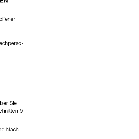
IEN
f­fener
ch­per­so­
ber Sie
chnitten 9
und Nach­