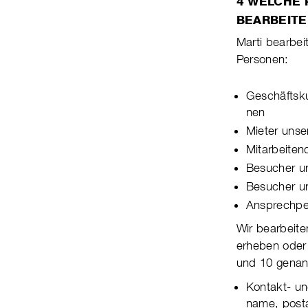
4 WELCHE
BEARBEITE
Marti bearbeit
Per­sonen:
Geschäftsku
nen
Mieter unse
Mitarbeiten
Besucher un
Besucher un
Ansprechpe
Wir bearbeite
erheben oder 
und 10 genann­
Kontakt- un
name, posta