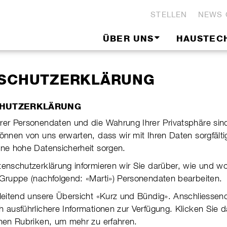
STELLEN
NEWS 
ÜBER UNS
HAUSTEC
SCHUTZERKLÄRUNG
CHUTZERKLÄRUNG
rer Personendaten und die Wahrung Ihrer Privat­sphäre sin
können von uns erwarten, dass wir mit Ihren Daten sorg­fält
ine hohe Daten­sicher­heit sorgen.
tenschutzerklärung informieren wir Sie darüber, wie und w
Gruppe (nach­folgend: «Marti») Per­so­nen­daten bear­beiten.
nleitend unsere Übersicht «Kurz und Bündig». Anschlies­send
aus­führ­li­chere Infor­ma­tio­nen zur Ver­fü­gung. Klicken Sie 
l­nen Rubri­ken, um mehr zu erfah­ren.