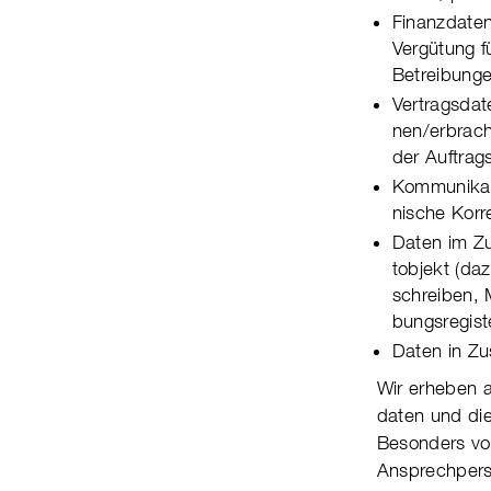
Finanzdaten
Vergütung f
Betrei­bun­
Vertragsdat
nen/erbrach­
der Auf­trags
Kommunikati
nische Kor­r
Daten im Zu
tob­jekt (d
schreiben, M
bungs­regist
Daten in Zus
Wir erheben a
daten und die 
Besonders von 
Ansprechperso