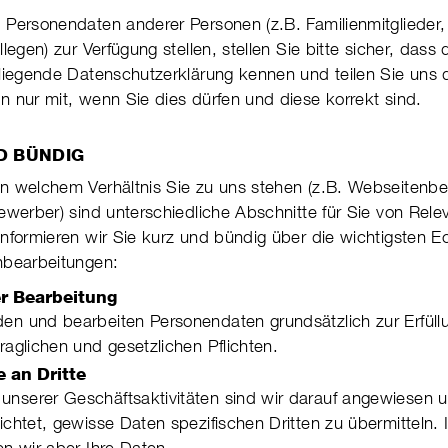
Personendaten anderer Personen (z.B. Fami­lien­mit­glie­der
l­legen) zur Ver­fü­gung stellen, stellen Sie bitte sicher, dass
lie­gende Daten­schutz­er­klä­rung ken­nen und teilen Sie uns
ten nur mit, wenn Sie dies dürfen und diese korrekt sind.
D BÜNDIG
 welchem Verhältnis Sie zu uns stehen (z.B. Web­sei­ten­be
be­wer­ber) sind unter­schied­liche Abschnitte für Sie von Rele
nformieren wir Sie kurz und bündig über die wich­tigs­ten E
be­ar­bei­tun­gen:
r Bearbeitung
en und bearbeiten Personendaten grund­sätzlich zur Erfül­l
rag­li­chen und gesetz­li­chen Pflich­ten.
 an Dritte
serer Geschäfts­akti­vi­tä­ten sind wir darauf ange­wiesen u
lich­tet, gewisse Daten spezi­fi­schen Drit­ten zu über­mitteln.