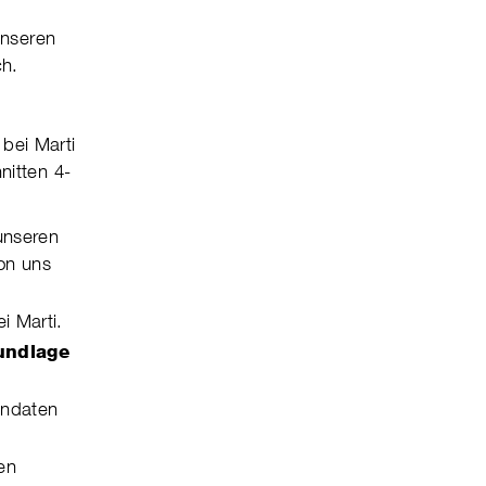
unse­ren
ch.
 bei Marti
hnitten 4-
unseren
von uns
i Marti.
undlage
endaten
nen