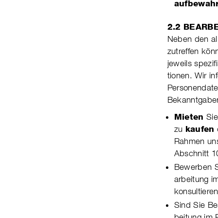
aufbewah
2.2 BEARB
Neben den all
zutref­fen kön
jeweils spezi­
tio­nen. Wir i
Per­so­nen­da­
Bekan­nt­gabe
Mieten
Sie
zu
kaufen
Rahmen unser
Abschnitt 
Bewerben Si
ar­bei­tung
konsultiere
Sind Sie B
bei­tung im 