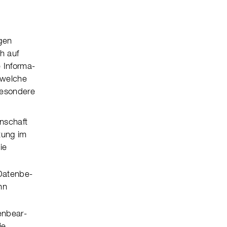
­gen
ch auf
 Infor­ma­
, welche
beson­dere
n­schaft
tung im
ie
aten­be­
nn
­be­ar­
ie