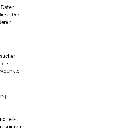
, Daten
 diese Per­
 deren
­sucher
vanz.
ck­punkte
ung
nd teil­
 In keinem