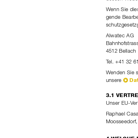
Wenn Sie dies
gende Bear­bei
schutz­ge­setz
Alwatec AG
Bahnhofstras
4512 Bellach
Tel. +41 32 6
Wenden Sie si
unsere
Da
3.1 VERTR
Unser EU-Ver
Raphael Casan
Moosseedorf,