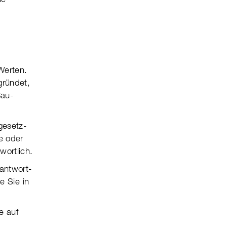
 Werten.
gründet,
Bau­
e­setz­
te oder
wort­lich.
ant­wort­
e Sie in
.
e auf