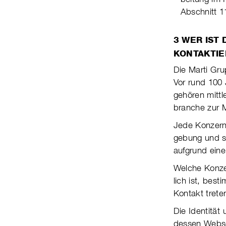
Abschnitt 
3 WER IST
KONTAKTIE
Die Marti Gru
Vor rund 100 
gehören mit­tl
branche zur 
Jede Konzerng
gebung und sow
auf­grund eine
Welche Konzern
lich ist, bes
Kontakt trete
Die Identität 
dessen Web­s